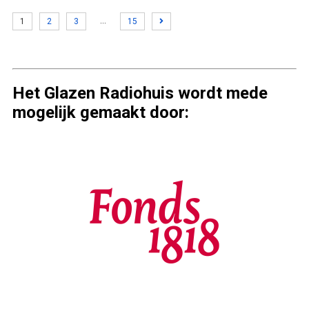
…
1
2
3
15
Het Glazen Radiohuis wordt mede
mogelijk gemaakt door: