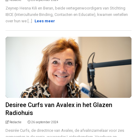
Zeynep Hesna Kili en Beran, beide vertegenwoordigers van Stichting
IBCE (Interculturele Binding, Contacten en Educatie), kwamen vertellen
over hun we [...]
Lees meer
Desiree Curfs van Avalex in het Glazen
Radiohuis
Redactie
26 september 2024
Desirée Curfs, de directrice van Avalex, de afvalinzamelaar voor zes
gemeenten in de regio, waaronder Leidschendam, Voorburg en