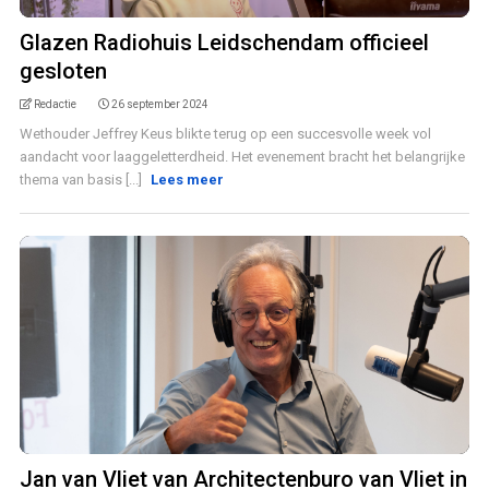
Glazen Radiohuis Leidschendam officieel
gesloten
Redactie
26 september 2024
Wethouder Jeffrey Keus blikte terug op een succesvolle week vol
aandacht voor laaggeletterdheid. Het evenement bracht het belangrijke
thema van basis [...]
Lees meer
Jan van Vliet van Architectenburo van Vliet in