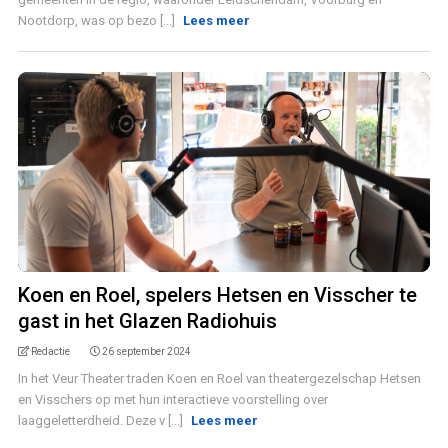
Nootdorp, was op bezo [...]
Lees meer
Koen en Roel, spelers Hetsen en Visscher te
gast in het Glazen Radiohuis
Redactie
26 september 2024
In het Veur Theater traden Koen en Roel van theatergezelschap Hetsen
en Visschers op met hun interactieve voorstelling over
laaggeletterdheid. Deze v [...]
Lees meer