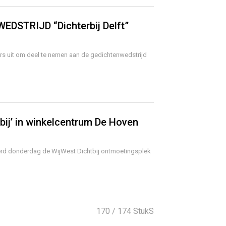
DSTRIJD “Dichterbij Delft”
rs uit om deel te nemen aan de gedichtenwedstrijd
bij’ in winkelcentrum De Hoven
werd donderdag de WijWest Dichtbij ontmoetingsplek
170
/ 174 StukS