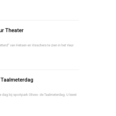
eur Theater
erd” van Hetsen en Visschers te zien in het Veur
 Taalmeterdag
dag bij sportpark Oliveo: de Taalmeterdag. U leest