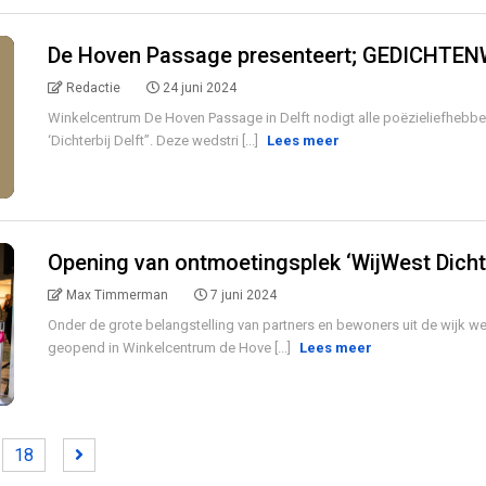
De Hoven Passage presenteert; GEDICHTENWE
Redactie
24 juni 2024
Winkelcentrum De Hoven Passage in Delft nodigt alle poëzieliefhebbe
‘Dichterbij Delft”. Deze wedstri [...]
Lees meer
Opening van ontmoetingsplek ‘WijWest Dicht
Max Timmerman
7 juni 2024
Onder de grote belangstelling van partners en bewoners uit de wijk 
geopend in Winkelcentrum de Hove [...]
Lees meer
18