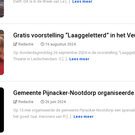
Delft. Dit is in de Week van Le [...]
Lees meer
Gratis voorstelling “Laaggeletterd” in het V
Redactie
16 augustus 2024
Op donderdagmiddag 26 september 2024 is de voorstelling “Laaggelett
Theater in Leidschendam. O [...]
Lees meer
Gemeente Pijnacker-Nootdorp organiseerde
Redactie
26 juni 2024
Op 15 mei organiseerde de gemeente Pijnacker-Nootdorp een speciale 
het goed: taal. Inwoners van Pi [...]
Lees meer