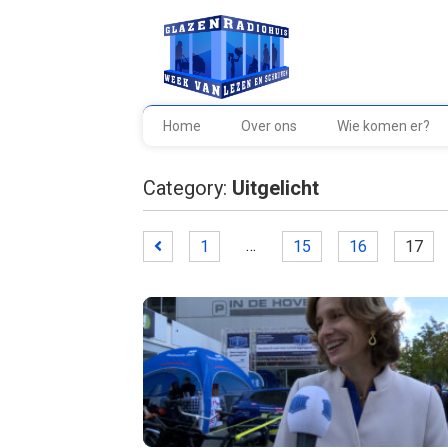
Home
Over ons
Wie komen er?
Category:
Uitgelicht
…
1
15
16
17