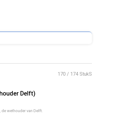
170
/ 174 StukS
houder Delft)
, de wethouder van Delft.