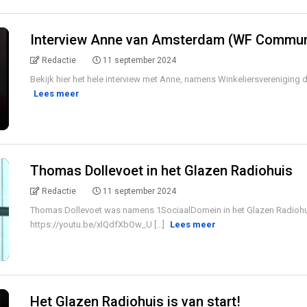
Interview Anne van Amsterdam (WF Commun
Redactie
11 september 2024
Bekijk hier het hele interview met Anne, namens Winkeliersvereniging d
Lees meer
Thomas Dollevoet in het Glazen Radiohuis
Redactie
11 september 2024
Thomas Dollevoet was namens 1SociaalDomein in het Glazen Radiohuis t
https://youtu.be/xlQdfXbOw_U [...]
Lees meer
Het Glazen Radiohuis is van start!