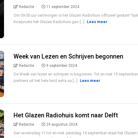
Redactie
11 september 2024
Om 09.00 uur vanmorgen is het Glazen Radiohuis officieel gestart! T
Koeijvoets het Glazen Radiohuis geo [...]
Lees meer
Week van Lezen en Schrijven begonnen
Redactie
9 september 2024
De Week van lezen en schrijven is begonnen. Tot en met 15 september
partners uit het hele land extra aa [...]
Lees meer
Het Glazen Radiohuis komt naar Delft
Redactie
29 augustus 2024
Van woensdag 11 tot en met zaterdag 14 september staat het Glazen 