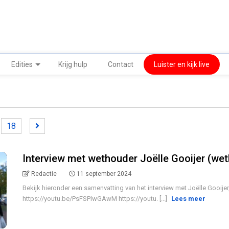
Edities
Krijg hulp
Contact
Luister en kijk live
18
Interview met wethouder Joëlle Gooijer (wet
Redactie
11 september 2024
Bekijk hieronder een samenvatting van het interview met Joëlle Gooijer
https://youtu.be/PsFSPlwGAwM https://youtu. [...]
Lees meer