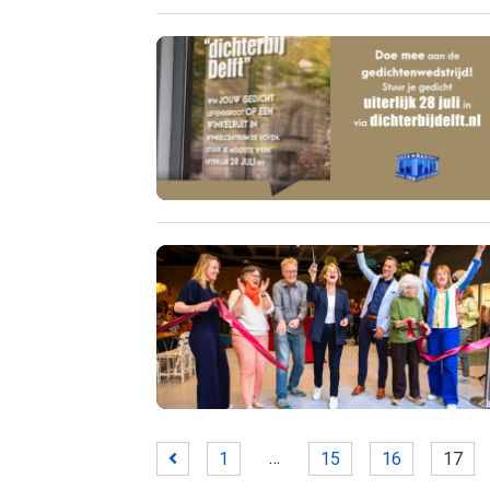
…
1
15
16
17