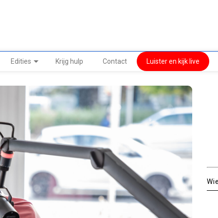
Edities
Krijg hulp
Contact
Luister en kijk live
Wi