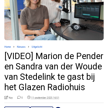
Home
Nieuws
Uitgelicht
[VIDEO] Marion de Pender
en Sandra van der Woude
van Stedelink te gast bij
het Glazen Radiohuis
Kay
0
11 september 2025 16:51