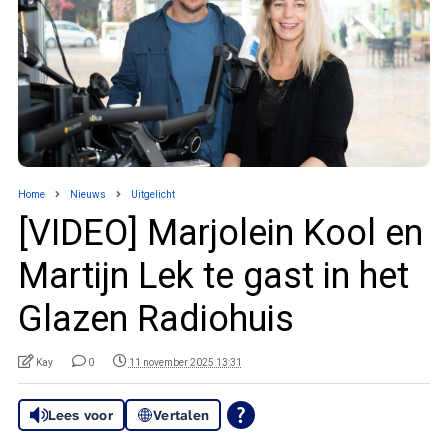
Home
Nieuws
Uitgelicht
[VIDEO] Marjolein Kool en
Martijn Lek te gast in het
Glazen Radiohuis
Kay
0
11 november 2025 13:31
Lees voor
Vertalen