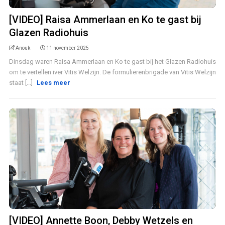
[VIDEO] Raisa Ammerlaan en Ko te gast bij
Glazen Radiohuis
Anouk
11 november 2025
Dinsdag waren Raisa Ammerlaan en Ko te gast bij het Glazen Radiohuis
om te vertellen iver Vitis Welzijn. De formulierenbrigade van Vitis Welzijn
staat [...]
Lees meer
[VIDEO] Annette Boon, Debby Wetzels en