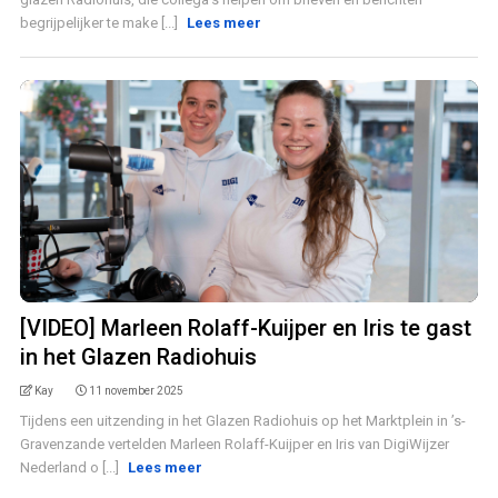
begrijpelijker te make [...]
Lees meer
[VIDEO] Marleen Rolaff-Kuijper en Iris te gast
in het Glazen Radiohuis
Kay
11 november 2025
Tijdens een uitzending in het Glazen Radiohuis op het Marktplein in ’s-
Gravenzande vertelden Marleen Rolaff-Kuijper en Iris van DigiWijzer
Nederland o [...]
Lees meer