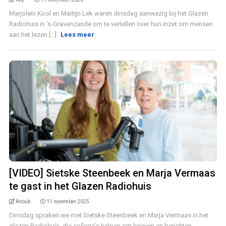
Marjolein Kool en Martijn Lek waren dinsdag aanwezig bij het Glazen
Radiohuis in ’s-Gravenzande om te vertellen over hun inzet om mensen
aan het lezen [...]
Lees meer
[VIDEO] Sietske Steenbeek en Marja Vermaas
te gast in het Glazen Radiohuis
Anouk
11 november 2025
Dinsdag spraken we met Sietske Steenbeek en Marja Vermaas in het
glazen Radiohuis, die collega’s helpen om brieven en berichten