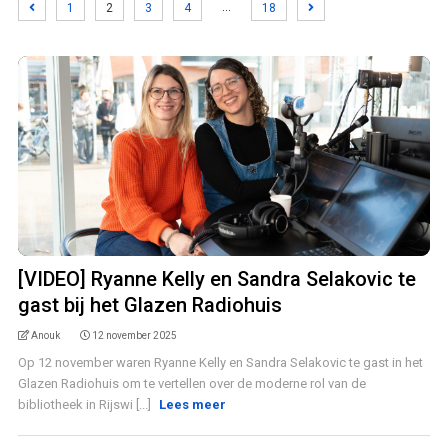
…
1
2
3
4
18
[VIDEO] Ryanne Kelly en Sandra Selakovic te
gast bij het Glazen Radiohuis
Anouk
12 november 2025
Op 12 november waren Ryanne Kelly en Sandra Selakovic te gast in het
Glazen Radiohuis om te vertellen over de moderne rol van de
bibliotheek in Rijswi [...]
Lees meer