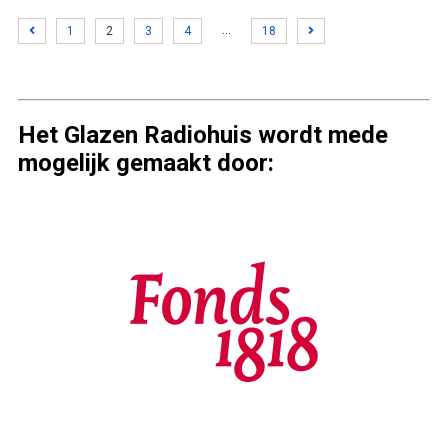
…
1
2
3
4
18
Het Glazen Radiohuis wordt mede
mogelijk gemaakt door: