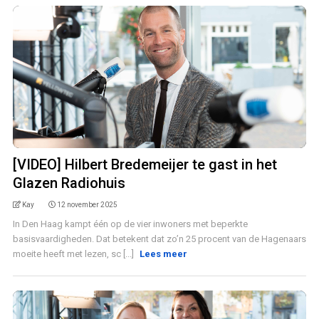
[VIDEO] Hilbert Bredemeijer te gast in het
Glazen Radiohuis
Kay
12 november 2025
In Den Haag kampt één op de vier inwoners met beperkte
basisvaardigheden. Dat betekent dat zo’n 25 procent van de Hagenaars
moeite heeft met lezen, sc [...]
Lees meer