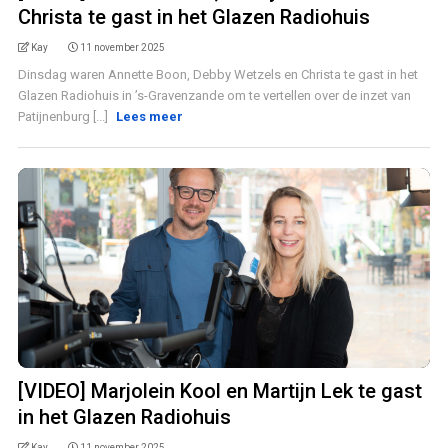
Christa te gast in het Glazen Radiohuis
Kay
11 november 2025
Dinsdag waren Annette Boon, Debby Wetzels en Christa te gast in het
Glazen Radiohuis in ’s-Gravenzande om te vertellen over de inzet van
Patijnenburg [...]
Lees meer
[VIDEO] Marjolein Kool en Martijn Lek te gast
in het Glazen Radiohuis
Kay
11 november 2025