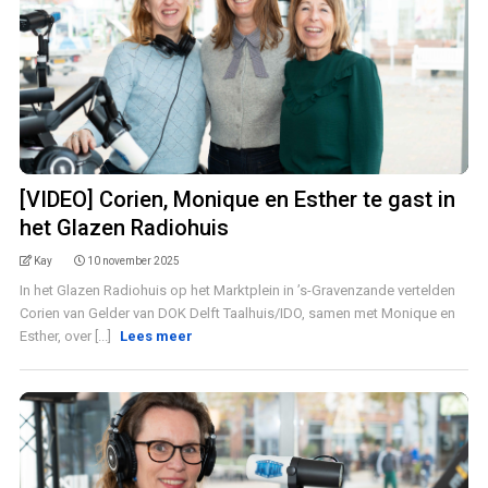
[VIDEO] Corien, Monique en Esther te gast in
het Glazen Radiohuis
Kay
10 november 2025
In het Glazen Radiohuis op het Marktplein in ’s-Gravenzande vertelden
Corien van Gelder van DOK Delft Taalhuis/IDO, samen met Monique en
Esther, over [...]
Lees meer