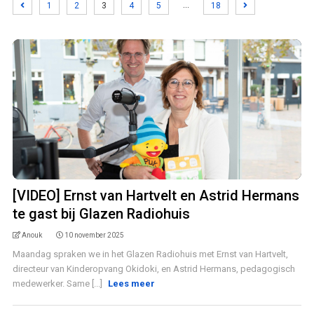
…
1
2
3
4
5
18
[VIDEO] Ernst van Hartvelt en Astrid Hermans
te gast bij Glazen Radiohuis
Anouk
10 november 2025
Maandag spraken we in het Glazen Radiohuis met Ernst van Hartvelt,
directeur van Kinderopvang Okidoki, en Astrid Hermans, pedagogisch
medewerker. Same [...]
Lees meer