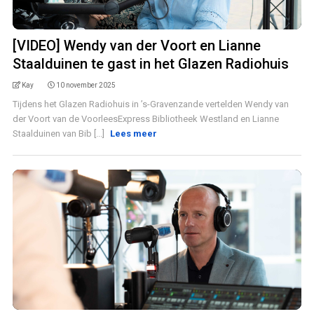
[VIDEO] Wendy van der Voort en Lianne
Staalduinen te gast in het Glazen Radiohuis
Kay
10 november 2025
Tijdens het Glazen Radiohuis in ’s-Gravenzande vertelden Wendy van
der Voort van de VoorleesExpress Bibliotheek Westland en Lianne
Staalduinen van Bib [...]
Lees meer