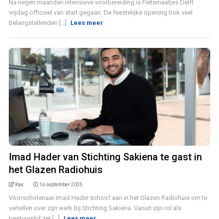
Na negen maanden intensieve voorbereiding is Fietsmaatjes Delft
vrijdag officieel van start gegaan. De feestelijke opening trok veel
belangstellenden [...]
Lees meer
Imad Hader van Stichting Sakiena te gast in
het Glazen Radiohuis
Kay
16 september 2025
Voorschotenaar Imad Hader schoof aan in het Glazen Radiohuis om te
vertellen over zijn werk bij Stichting Sakiena. Vanuit zijn rol als
bestuurslid zet [...]
Lees meer