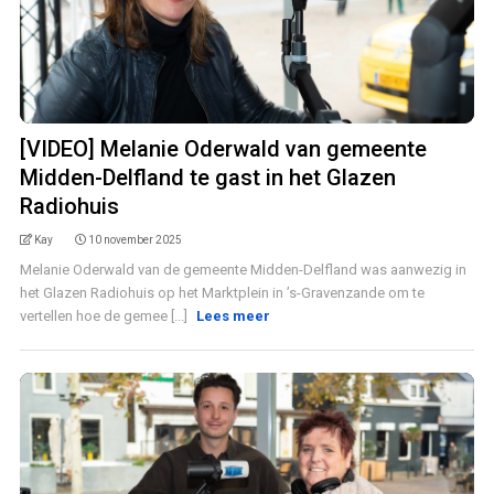
[VIDEO] Melanie Oderwald van gemeente
Midden-Delfland te gast in het Glazen
Radiohuis
Kay
10 november 2025
Melanie Oderwald van de gemeente Midden-Delfland was aanwezig in
het Glazen Radiohuis op het Marktplein in ’s-Gravenzande om te
vertellen hoe de gemee [...]
Lees meer