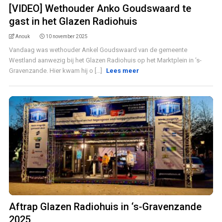
[VIDEO] Wethouder Anko Goudswaard te
gast in het Glazen Radiohuis
Anouk
10 november 2025
Vandaag was wethouder Ankel Goudswaard van de gemeente
Westland aanwezig bij het Glazen Radiohuis op het Marktplein in ’s-
Gravenzande. Hier kwam hij o [...]
Lees meer
Aftrap Glazen Radiohuis in ‘s-Gravenzande
2025