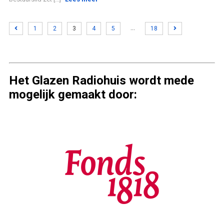
…
1
2
3
4
5
18
Het Glazen Radiohuis wordt mede
mogelijk gemaakt door: