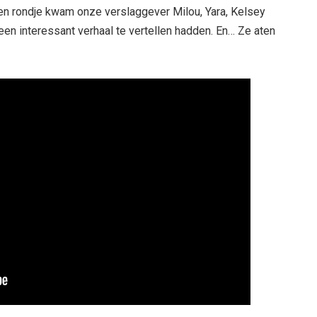
een rondje kwam onze verslaggever Milou, Yara, Kelsey
een interessant verhaal te vertellen hadden. En… Ze aten