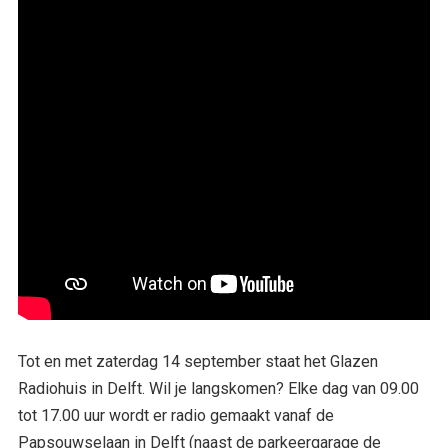
Tot en met zaterdag 14 september staat het Glazen
Radiohuis in Delft. Wil je langskomen? Elke dag van 09.00
tot 17.00 uur wordt er radio gemaakt vanaf de
Papsouwselaan in Delft (naast de parkeergarage de